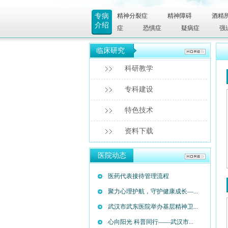
专病
精神分裂症
精神障碍
酒精
介绍
症
恐惧症
疑病症
强
临床研究
科研教学
专科建设
特色技术
资料下载
医院动态
医药代表接待管理流程
聚力心理护航，守护健康成长—...
武汉市武东医院举办基层精神卫...
心向阳光 科普同行——武汉市...