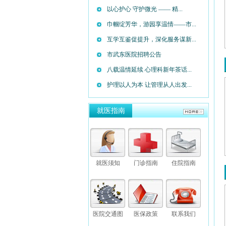
以心护心 守护微光 —— 精...
巾帼绽芳华，游园享温情——市...
互学互鉴促提升，深化服务谋新...
市武东医院招聘公告
八载温情延续 心理科新年茶话...
护理以人为本 让管理从人出发...
就医指南
就医须知
门诊指南
住院指南
医院交通图
医保政策
联系我们