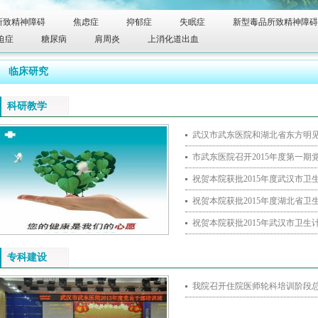
所致精神障碍
焦虑症
抑郁症
失眠症
新型毒品所致精神障碍
迫症
糖尿病
肩周炎
上消化道出血
临床研究
科研教学
武汉市武东医院和湖北省东方明
市武东医院召开2015年度第一期
祝贺本院获批2015年度武汉市
祝贺本院获批2015年度湖北省
祝贺本院获批2015年武汉市卫生
专科建设
我院召开住院医师轮科培训阶段