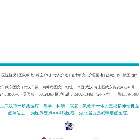
|
医院概况
|
医院动态
|
科室介绍
|
专家介绍
|
临床研究
|
护理园地
|
健康知识
|
就医指南
汉市武东医院（武汉市第二精神病医院） 地址：中国·武汉·青山区武东街安康巷46号 邮编
7-51850576（导医台） 50528368 投诉电话：15902753461（24小时）
鄂ICP备1400
是武汉市一所集医疗、教学、科研、康复、急救于一体的三级精神专科医
点单位之一,为医保定点AAA级医院，湖北省自愿戒毒定点医院。