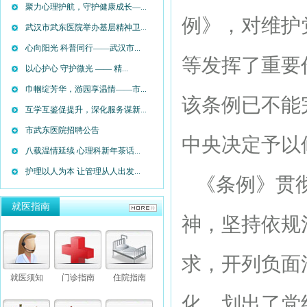
聚力心理护航，守护健康成长—...
例》，对维护
武汉市武东医院举办基层精神卫...
心向阳光 科普同行——武汉市...
等发挥了重要
以心护心 守护微光 —— 精...
巾帼绽芳华，游园享温情——市...
该条例已不能
互学互鉴促提升，深化服务谋新...
市武东医院招聘公告
中央决定予以
八载温情延续 心理科新年茶话...
护理以人为本 让管理从人出发...
《条例》贯彻
就医指南
神，坚持依规
求，开列负面
就医须知
门诊指南
住院指南
化，划出了党