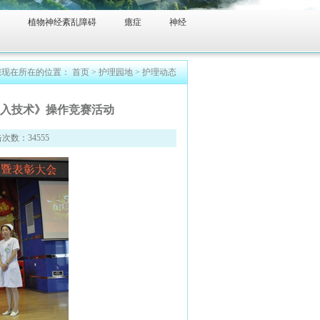
植物神经紊乱障碍
癔症
神经
您现在所在的位置：
首页
>
护理园地
>
护理动态
入技术》操作竞赛活动
数：34555