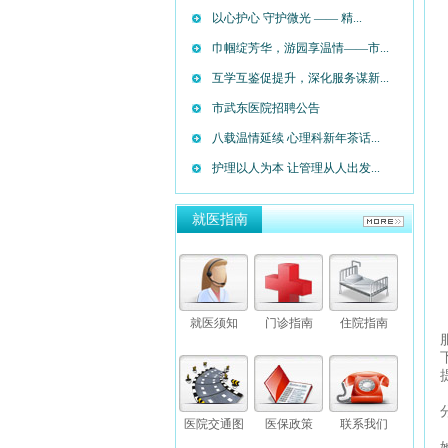
以心护心 守护微光 —— 精...
巾帼绽芳华，游园享温情——市...
互学互鉴促提升，深化服务谋新...
市武东医院招聘公告
八载温情延续 心理科新年茶话...
护理以人为本 让管理从人出发...
就医指南
就医须知
门诊指南
住院指南
医院交通图
医保政策
联系我们