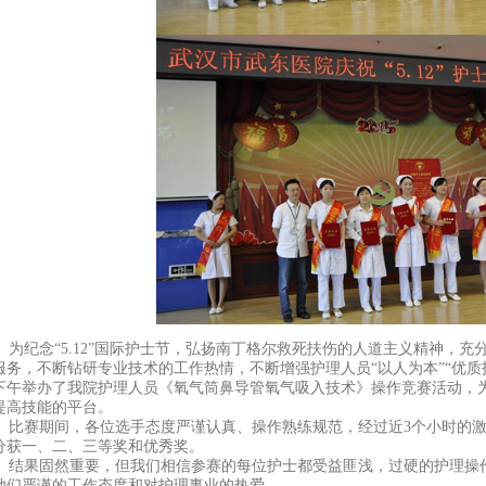
为纪念“5.12”国际护士节，弘扬南丁格尔救死扶伤的人道主义精神，充
服务，不断钻研专业技术的工作热情，不断增强护理人员“以人为本”“优质护理
下午举办了我院护理人员《氧气筒鼻导管氧气吸入技术》操作竞赛活动，
提高技能的平台。
比赛期间，各位选手态度严谨认真、操作熟练规范，经过近3个小时的激
分获一、二、三等奖和优秀奖。
结果固然重要，但我们相信参赛的每位护士都受益匪浅，过硬的护理操
她们严谨的工作态度和对护理事业的热爱。