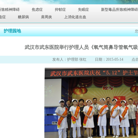
所致精神障碍
焦虑症
抑郁症
失眠症
新型毒品所致精神障碍
迫症
糖尿病
肩周炎
上消化道出血
护理园地
武汉市武东医院举行护理人员《氧气筒鼻导管氧气吸
发布人：护理部 张红 日期：2015-05-14 点击次