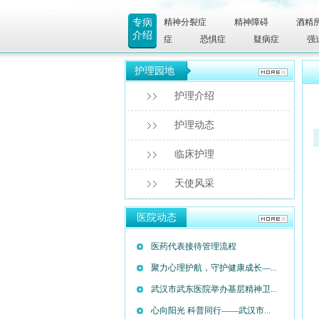
专病
精神分裂症
精神障碍
酒精
介绍
症
恐惧症
疑病症
强
护理园地
护理介绍
护理动态
临床护理
天使风采
医院动态
医药代表接待管理流程
聚力心理护航，守护健康成长—...
武汉市武东医院举办基层精神卫...
心向阳光 科普同行——武汉市...